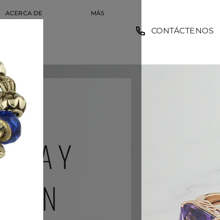
ACERCA DE
MÁS
CONTÁCTENOS
EMPLEO
MPLEO
BODA Y
 PAWN