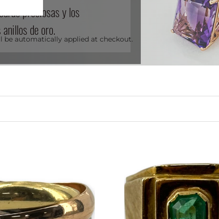
iedras preciosas y los
anillos de oro.
l be automatically applied at checkout.