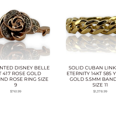
NTED DISNEY BELLE
SOLID CUBAN LINK
T 417 ROSE GOLD
ETERNITY 14KT 585
ND ROSE RING SIZE
GOLD 5.5MM BAND
9
SIZE 11
$761.99
$1,378.99