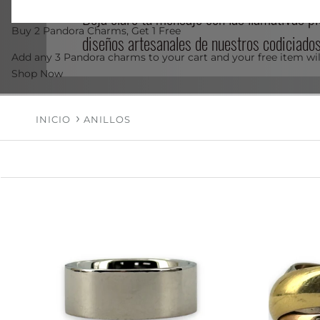
Deja claro tu mensaje con las llamativas p
Buy 2 Pandora Charms, Get 1 Free
diseños artesanales de nuestros codiciados 
Add any 3 Pandora charms to your cart and your free item wil
Shop Now
INICIO
ANILLOS