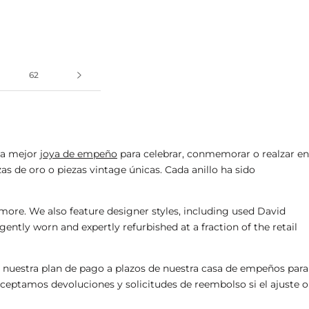
62
 la mejor
joya de empeño
para celebrar, conmemorar o realzar en
nzas de oro o piezas vintage únicas. Cada anillo ha sido
ore. We also feature designer styles, including
used David
gently worn and expertly refurbished at a fraction of the retail
r nuestra
plan de pago a plazos de nuestra casa de empeños
para
aceptamos devoluciones y solicitudes de reembolso si el ajuste o