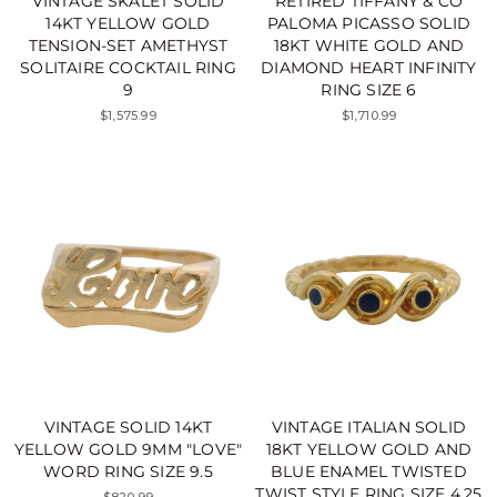
VINTAGE SKALET SOLID
RETIRED TIFFANY & CO
14KT YELLOW GOLD
PALOMA PICASSO SOLID
TENSION-SET AMETHYST
18KT WHITE GOLD AND
SOLITAIRE COCKTAIL RING
DIAMOND HEART INFINITY
9
RING SIZE 6
$1,575.99
$1,710.99
VINTAGE SOLID 14KT
VINTAGE ITALIAN SOLID
YELLOW GOLD 9MM "LOVE"
18KT YELLOW GOLD AND
WORD RING SIZE 9.5
BLUE ENAMEL TWISTED
TWIST STYLE RING SIZE 4.25
$820.99