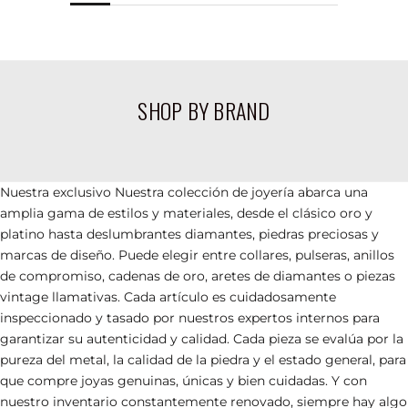
CASA DE EMPEÑOS CARTIER: JOYAS Y
JOYAS TIFF
ANILLOS VINTAGE
MANO
SHOP BY BRAND
VIEW PRODUCTS
VIEW
Nuestra
exclusivo
Nuestra colección de joyería abarca una
amplia gama de estilos y materiales, desde el clásico oro y
platino hasta deslumbrantes diamantes, piedras preciosas y
marcas de diseño. Puede elegir entre
collares, pulseras,
anillos
de compromiso, cadenas de oro, aretes de diamantes o piezas
vintage llamativas. Cada artículo es cuidadosamente
inspeccionado y tasado por nuestros expertos internos para
garantizar su autenticidad y calidad. Cada pieza se evalúa por la
pureza del metal, la calidad de la piedra y el estado general, para
que compre joyas genuinas, únicas y bien cuidadas. Y con
nuestro inventario constantemente renovado, siempre hay algo