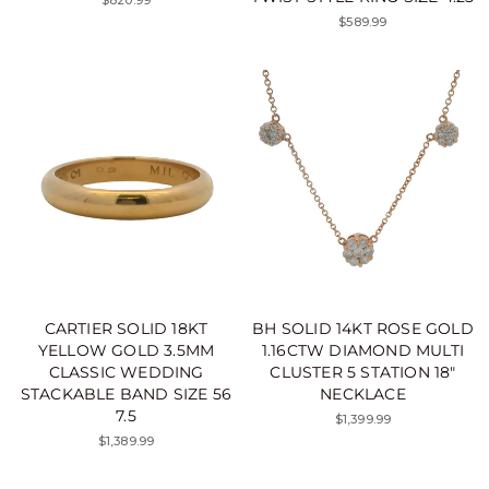
$589.99
CARTIER SOLID 18KT
BH SOLID 14KT ROSE GOLD
YELLOW GOLD 3.5MM
1.16CTW DIAMOND MULTI
CLASSIC WEDDING
CLUSTER 5 STATION 18"
STACKABLE BAND SIZE 56
NECKLACE
7.5
$1,399.99
$1,389.99