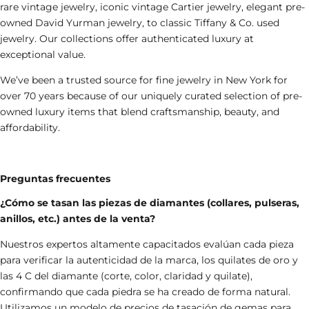
rare vintage jewelry,
iconic
vintage Cartier jewelry
, elegant
pre-
owned David Yurman jewelry
, to classic
Tiffany & Co. used
jewelry
. Our collections offer authenticated luxury at
exceptional value.
We’ve been a trusted source for fine jewelry in New York for
over 70 years because of our uniquely curated selection of
pre-
owned luxury items
that blend craftsmanship, beauty, and
affordability.
Preguntas frecuentes
¿Cómo se tasan las piezas de diamantes (
collares
,
pulseras
,
anillos
, etc.) antes de la venta?
Nuestros expertos altamente capacitados evalúan cada pieza
para verificar la autenticidad de la marca, los quilates de oro y
las 4 C del diamante (corte, color, claridad y quilate),
confirmando que cada piedra se ha creado de forma natural.
Utilizamos un modelo de precios de tasación de gemas para