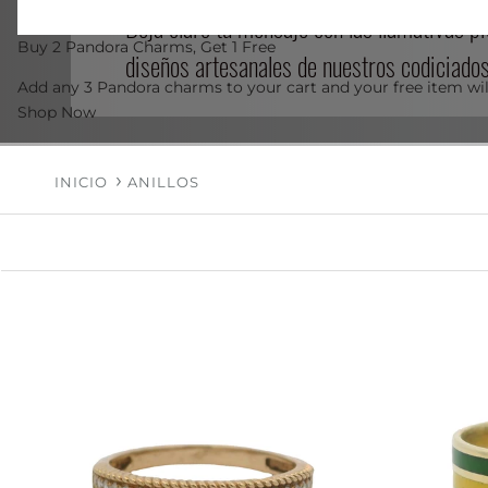
Deja claro tu mensaje con las llamativas p
Buy 2 Pandora Charms, Get 1 Free
diseños artesanales de nuestros codiciados 
Add any 3 Pandora charms to your cart and your free item wil
Shop Now
INICIO
ANILLOS