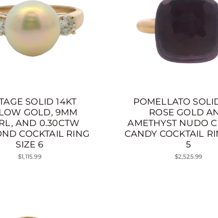
TAGE SOLID 14KT
POMELLATO SOLID
LOW GOLD, 9MM
ROSE GOLD A
RL, AND 0.30CTW
AMETHYST NUDO C
ND COCKTAIL RING
CANDY COCKTAIL RI
SIZE 6
5
$1,115.99
$2,525.99