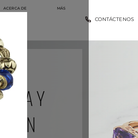
ACERCA DE
MÁS
CONTÁCTENOS
EMPLEO
MPLEO
BODA Y
 PAWN