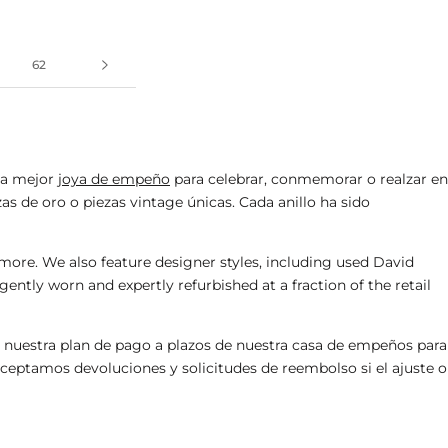
62
 la mejor
joya de empeño
para celebrar, conmemorar o realzar en
nzas de oro o piezas vintage únicas. Cada anillo ha sido
ore. We also feature designer styles, including
used David
gently worn and expertly refurbished at a fraction of the retail
r nuestra
plan de pago a plazos de nuestra casa de empeños
para
aceptamos devoluciones y solicitudes de reembolso si el ajuste o