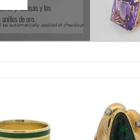
iedras preciosas y los
anillos de oro.
l be automatically applied at checkout.