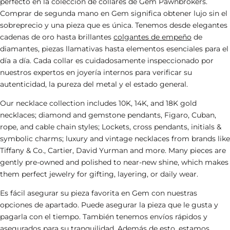
perfecto en la colección de collares de Gem Pawnbrokers.
Comprar de segunda mano en Gem significa obtener lujo sin el
sobreprecio y una pieza que es única. Tenemos desde elegantes
cadenas de oro hasta brillantes
colgantes de empeño
de
diamantes, piezas llamativas hasta elementos esenciales para el
día a día. Cada collar es cuidadosamente inspeccionado por
nuestros expertos en joyería internos para verificar su
autenticidad, la pureza del metal y el estado general.
Our necklace collection includes 10K, 14K, and 18K gold
necklaces; diamond and gemstone pendants, Figaro, Cuban,
rope, and cable chain styles; Lockets, cross pendants, initials &
symbolic charms; luxury and vintage necklaces from brands like
Tiffany & Co.
,
Cartier
,
David Yurman
and more. Many pieces are
gently pre-owned and polished to near-new shine, which makes
them perfect
jewelry
for gifting, layering, or daily wear.
Es fácil asegurar su pieza favorita en Gem con nuestras
opciones de apartado. Puede asegurar la pieza que le gusta y
pagarla con el tiempo. También tenemos envíos rápidos y
asegurados para su tranquilidad. Además de esto, estamos