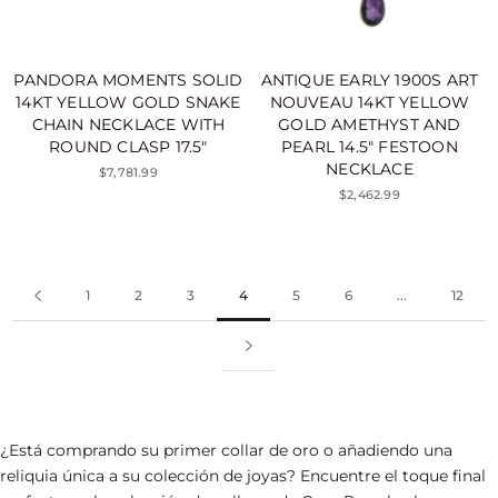
PANDORA MOMENTS SOLID
ANTIQUE EARLY 1900S ART
14KT YELLOW GOLD SNAKE
NOUVEAU 14KT YELLOW
CHAIN NECKLACE WITH
GOLD AMETHYST AND
ROUND CLASP 17.5"
PEARL 14.5" FESTOON
NECKLACE
$7,781.99
$2,462.99
1
2
3
4
5
6
...
12
¿Está comprando su primer collar de oro o añadiendo una
reliquia única a su colección de
joyas
? Encuentre el toque final