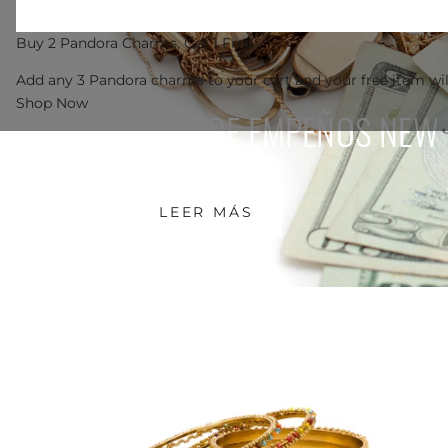
Buy 2 Pandora Charms, Get 1 Free
Add any 3 Pandora charms to your cart and your free item wil
Shop Now
CASA DE EMPEÑOS NEW
LEER MÁS