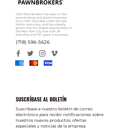
GEM Pawnbrokers has been in the
pawnbroking and jewelry business
since 1947. Founded under the late
Martin Kaminsky, and has steadily
grown into the largest pawnbrokers in
the New York City area with 28
branches and 70+ years in business.
(718) 596-5626
SUSCRÍBASE AL BOLETÍN
Suscríbase a nuestro boletín de correo
electrónico para recibir notificaciones sobre
nuestros nuevos productos, ofertas
especiales y noticias de la empresa.