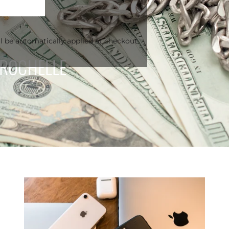
l be automatically applied at checkout.
 ROCHELLE