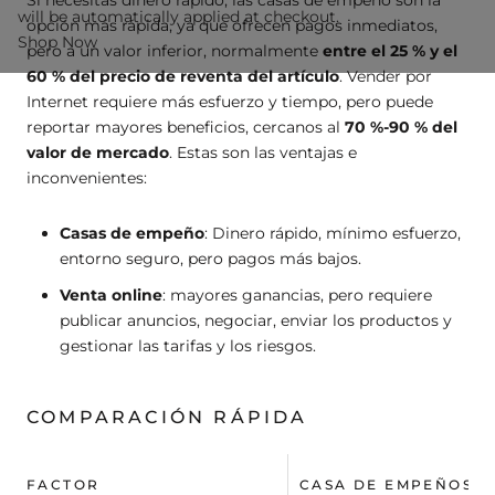
will be automatically applied at checkout.
opción más rápida, ya que ofrecen pagos inmediatos,
Shop Now
pero a un valor inferior, normalmente
entre el 25 % y el
60 % del precio de reventa del artículo
. Vender por
Internet requiere más esfuerzo y tiempo, pero puede
reportar mayores beneficios, cercanos al
70 %-90 % del
valor de mercado
. Estas son las ventajas e
inconvenientes:
Casas de empeño
: Dinero rápido, mínimo esfuerzo,
entorno seguro, pero pagos más bajos.
Venta online
: mayores ganancias, pero requiere
publicar anuncios, negociar, enviar los productos y
gestionar las tarifas y los riesgos.
COMPARACIÓN RÁPIDA
FACTOR
CASA DE EMPEÑOS