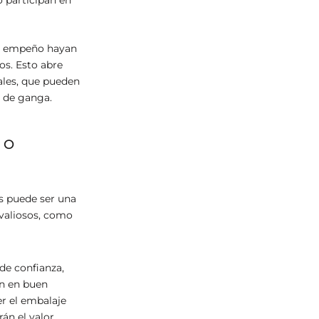
 de empeño hayan
os. Esto abre
ales, que pueden
s de ganga.
MO
as puede ser una
 valiosos, como
 de confianza,
án en buen
er el embalaje
án el valor.