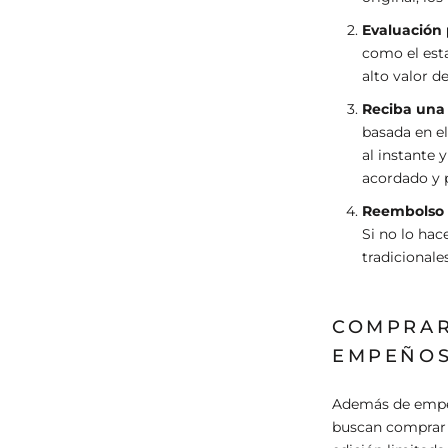
Evaluación 
como el esta
alto valor d
Reciba una 
basada en el
al instante 
acordado y p
Reembolso 
Si no lo hac
tradicionale
COMPRAR
EMPEÑO
Además de empeñ
buscan comprar 