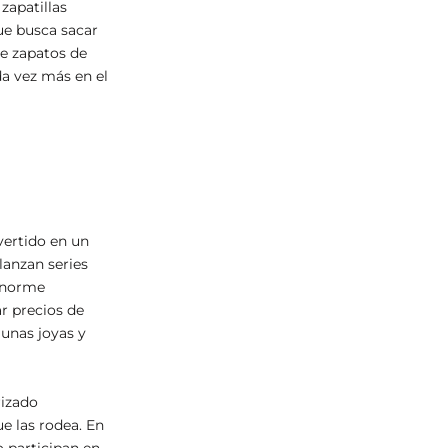
zapatillas
que busca sacar
e zapatos de
a vez más en el
N
vertido en un
lanzan series
 enorme
r precios de
gunas joyas y
rizado
ue las rodea. En
o participan en