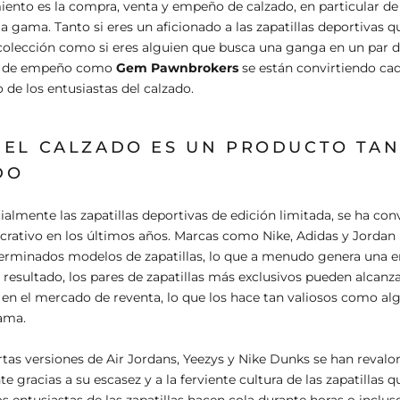
iento es la compra, venta y empeño de calzado, en particular de 
ta gama. Tanto si eres un aficionado a las zapatillas deportivas 
colección como si eres alguien que busca una ganga en un par d
as de empeño como
Gem Pawnbrokers
se están convirtiendo cad
 de los entusiastas del calzado.
 EL CALZADO ES UN PRODUCTO TA
DO
cialmente las zapatillas deportivas de edición limitada, se ha con
ativo en los últimos años. Marcas como Nike, Adidas y Jordan 
terminados modelos de zapatillas, lo que a menudo genera una
sultado, los pares de zapatillas más exclusivos pueden alcanza
 en el mercado de reventa, lo que los hace tan valiosos como al
gama.
rtas versiones de Air Jordans, Yeezys y Nike Dunks se han revalo
e gracias a su escasez y a la ferviente cultura de las zapatillas q
os entusiastas de las zapatillas hacen cola durante horas o inclus