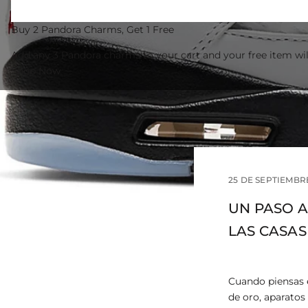
Buy 2 Pandora Charms, Get 1 Free
Add any 3 Pandora charms to your cart and your free item wil
Shop Now
25 DE SEPTIEMBR
UN PASO A
LAS CASA
Cuando piensas 
de oro, aparatos