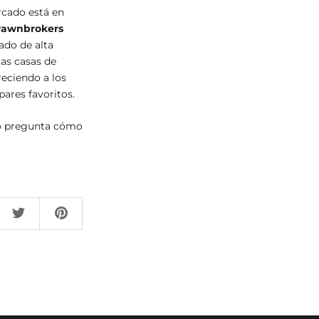
rcado está en
awnbrokers
ado de alta
las casas de
eciendo a los
ares favoritos.
 o pregunta cómo