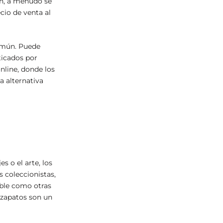
on, a menudo se
cio de venta al
común. Puede
ticados por
nline, donde los
a alternativa
s o el arte, los
s coleccionistas,
able como otras
s zapatos son un