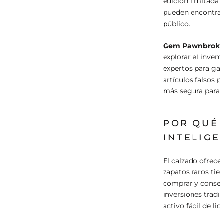
edición limitad
pueden encontrar
público.
Gem Pawnbrok
explorar el inve
expertos para ga
artículos falsos
más segura para 
POR QUÉ
INTELIG
El calzado ofrece
zapatos raros ti
comprar y conser
inversiones trad
activo fácil de li