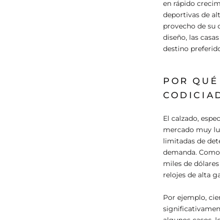
en rápido crecim
deportivas de al
provecho de su 
diseño, las cas
destino preferido
POR QUÉ
CODICIA
El calzado, espe
mercado muy lucr
limitadas de de
demanda. Como re
miles de dólares
relojes de alta 
Por ejemplo, cie
significativament
algunos casos, l