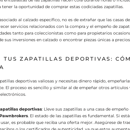
a tener la oportunidad de comprar estas codiciadas zapatillas.
asociado al calzado específico, no es de extrañar que las casas
cer servicios relacionados con la compra y el empeño de zapat
dades tanto para coleccionistas como para propietarios ocasion
e sus inversiones en calzado o encontrar piezas únicas a precio
 TUS ZAPATILLAS DEPORTIVAS: CÓ
A
apatillas deportivas valiosas y necesitas dinero rápido, empeñarl
te. El proceso es sencillo y similar al de empeñar otros artículos
 electrónicos.
zapatillas deportivas
: Lleve sus zapatillas a una casa de empeño
Pawnbrokers
. El estado de las zapatillas es fundamental. Si est
 usar, es probable que reciba una oferta mejor. Asegúrese de tra
s recibos o los certificados de autenticidad, ya que estos aumentar