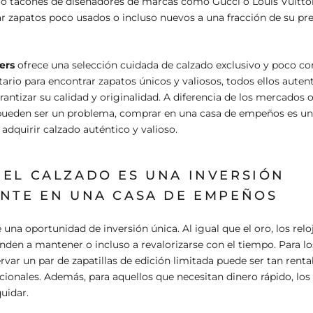
a o tacones de diseñadores de marcas como Gucci o Louis Vuitt
 zapatos poco usados o incluso nuevos a una fracción de su pre
ers
ofrece una selección cuidada de calzado exclusivo y poco 
ntario para encontrar zapatos únicos y valiosos, todos ellos auten
rantizar su calidad y originalidad. A diferencia de los mercados o
 pueden ser un problema, comprar en una casa de empeños es un
adquirir calzado auténtico y valioso.
 EL CALZADO ES UNA INVERSIÓN
ENTE EN UNA CASA DE EMPEÑOS
 una oportunidad de inversión única. Al igual que el oro, los reloje
enden a mantener o incluso a revalorizarse con el tiempo. Para lo
var un par de zapatillas de edición limitada puede ser tan rent
icionales. Además, para aquellos que necesitan dinero rápido, lo
quidar.