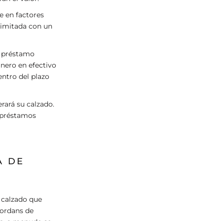
e en factores
 limitada con un
e préstamo
dinero en efectivo
entro del plazo
erará su calzado.
s préstamos
A DE
 calzado que
Jordans de