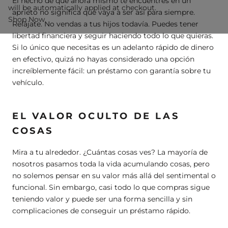
El hecho de que ahora mismo te encuentres en un
will be automatically applied at checkout.
aprieto no significa que vaya a ser así para siempre.
Shop Now
Relájate. No vendas a tus hijos todavía. Puedes tener
libertad financiera y seguir haciendo todo lo que quieras.
Si lo único que necesitas es un adelanto rápido de dinero
en efectivo, quizá no hayas considerado una opción
increíblemente fácil: un préstamo con garantía sobre tu
vehículo.
EL VALOR OCULTO DE LAS
COSAS
Mira a tu alrededor. ¿Cuántas cosas ves? La mayoría de
nosotros pasamos toda la vida acumulando cosas, pero
no solemos pensar en su valor más allá del sentimental o
funcional. Sin embargo, casi todo lo que compras sigue
teniendo valor y puede ser una forma sencilla y sin
complicaciones de conseguir un préstamo rápido.