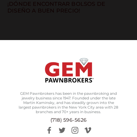
¡DÓNDE ENCONTRAR BOLSOS DE
DISEÑO A BUEN PRECIO!
GEM Pawnbrokers has been in the pawnbroking and
jewelry business since 1947. Founded under the late
Martin Kaminsky, and has steadily grown into the
largest pawnbrokers in the New York City area with 28
branches and 70+ years in business.
(718) 596-5626